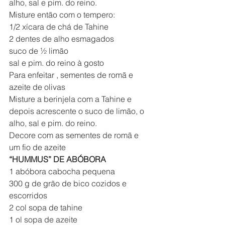
alho, sal e pim. do reino.
Misture então com o tempero:
1/2 xícara de chá de Tahine
2 dentes de alho esmagados
suco de ½ limão
sal e pim. do reino à gosto
Para enfeitar , sementes de romã e 
azeite de olivas
Misture a berinjela com a Tahine e 
depois acrescente o suco de limão, o 
alho, sal e pim. do reino.
Decore com as sementes de romã e 
um fio de azeite
“HUMMUS” DE ABÓBORA
1 abóbora cabocha pequena
300 g de grão de bico cozidos e 
escorridos
2 col sopa de tahine
1 ol sopa de azeite