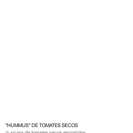
“HUMMUS” DE TOMATES SECOS
½ xícara de tomates secos escorridos