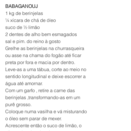
BABAGANOUJ 
1 kg de berinjelas
¼ xícara de chá de óleo
suco de ½ limão
2 dentes de alho bem esmagados
sal e pim. do reino à gosto
Grelhe as berinjelas na churrasqueira 
ou asse na chama do fogão até ficar 
preta por fora e macia por dentro.
Leve-as a uma tábua, corte ao meio no 
sentido longitudinal e deixe escorrer a 
água até amornar.
Com um garfo , retire a carne das 
berinjelas ,transformando-as em um 
purê grosso.
Coloque numa vasilha e vá misturando 
o óleo sem parar de mexer.
Acrescente então o suco de limão, o 