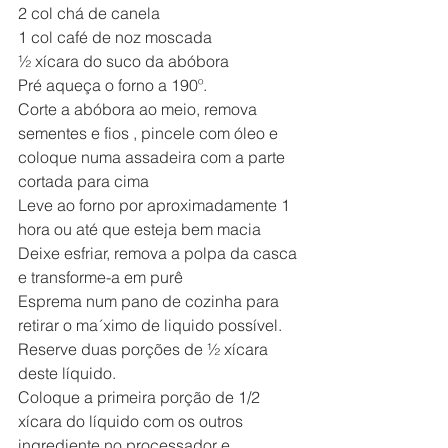
2 col chá de canela
1 col café de noz moscada
½ xícara do suco da abóbora
Pré aqueça o forno a 190º.
Corte a abóbora ao meio, remova 
sementes e fios , pincele com óleo e 
coloque numa assadeira com a parte 
cortada para cima
Leve ao forno por aproximadamente 1 
hora ou até que esteja bem macia
Deixe esfriar, remova a polpa da casca 
e transforme-a em purê
Esprema num pano de cozinha para 
retirar o ma´ximo de liquido possível. 
Reserve duas porções de ½ xícara 
deste líquido.
Coloque a primeira porção de 1/2 
xícara do líquido com os outros 
ingrediente no processador e 