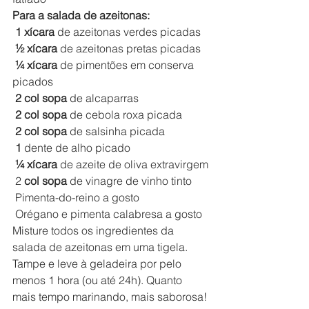
Para a salada de azeitonas:
1
xícara 
de azeitonas verdes picadas
½
xícara 
de azeitonas pretas picadas
¼
xícara 
de pimentões em conserva 
picados
2
col sopa
 de alcaparras
2
col sopa
 de cebola roxa picada
2
col sopa
 de salsinha picada
1
 dente de alho picado
¼
xícara 
de azeite de oliva extravirgem
 2 
col sopa
 de vinagre de vinho tinto
 Pimenta-do-reino a gosto
 Orégano e pimenta calabresa a gosto
Misture todos os ingredientes da 
salada de azeitonas em uma tigela. 
Tampe e leve à geladeira por pelo 
menos 1 hora (ou até 24h). Quanto 
mais tempo marinando, mais saborosa!