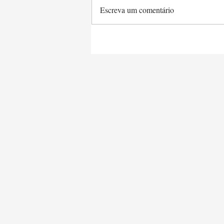
Escreva um comentário
Saltimbocca a la Romana e
Tagliarine Queijo & Manteiga