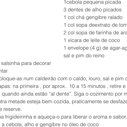
1cebola pequena picada
3 dentes de alho picados
1 col chá gengibre ralado
1 col sopa deextrato de to
2 col sopa de farinha de ar
1 xícara de leite de coco
1 envelope (4 g) de agar-a
sal e pim do reino
 salsinha para decorar
ntar
coloque-as num caldeirão com o caldo, louro, sal e pim d
as: na primeira , por aprox.. 10 a 15 minutos , retire e
 quando ainda estão “al dente”. Siga o cozimento por m
utra metade esteja bem cozida, praticamente se desfaz
e reserve.
 frigideirinha e aqueça-o para liberar o aroma e sabor
 a cebola, alho e gengibre no óleo de coco