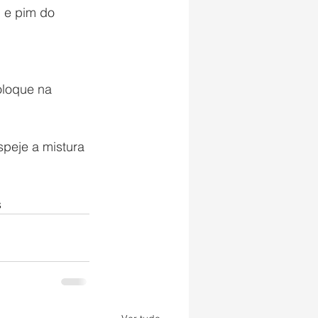
 e pim do 
oloque na 
peje a mistura 
s