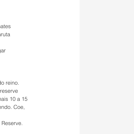
mates
aruta
gar
o reino. 
 reserve 
ais 10 a 15 
endo. Coe, 
. Reserve.