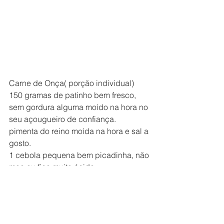
Carne de Onça( porção individual)
150 gramas de patinho bem fresco, 
sem gordura alguma moído na hora no 
seu açougueiro de confiança.
pimenta do reino moída na hora e sal a 
gosto.
1 cebola pequena bem picadinha, não 
moa ou fica muito ácida.
6 talos cebolinha verde bem picada.
Azeite de oliva de boa qualidade
Broa fatiada de boa qualidade ou pão 
preto.