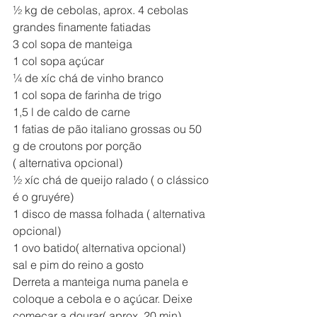
½ kg de cebolas, aprox. 4 cebolas 
grandes finamente fatiadas
3 col sopa de manteiga
1 col sopa açúcar
¼ de xíc chá de vinho branco
1 col sopa de farinha de trigo
1,5 l de caldo de carne 
1 fatias de pão italiano grossas ou 50 
g de croutons por porção
( alternativa opcional) 
½ xíc chá de queijo ralado ( o clássico 
é o gruyére)
1 disco de massa folhada ( alternativa 
opcional)
1 ovo batido( alternativa opcional)
sal e pim do reino a gosto
Derreta a manteiga numa panela e 
coloque a cebola e o açúcar. Deixe 
começar a dourar( aprox. 20 min)