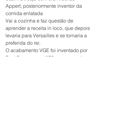
Appert, posteriormente inventor da 
comida enlatada
Vai a cozinha e faz questão de 
aprender a receita in loco, que depois 
levaria para Versailles e se tornaria a 
preferida do rei.
O acabamento VGE foi inventado por 
Paul Bocuse em 1975 para a receita 
Soupe aux Truffes VGE – Valerie 
Giscard d’Estaigne, para o banquete 
em que recebeu a medalha da legião 
de Honra da França
Ver tudo
Posts recentes