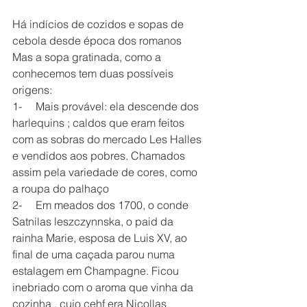
Há indícios de cozidos e sopas de 
cebola desde época dos romanos
Mas a sopa gratinada, como a 
conhecemos tem duas possíveis 
origens:
1-     Mais provável: ela descende dos 
harlequins ; caldos que eram feitos 
com as sobras do mercado Les Halles 
e vendidos aos pobres. Chamados 
assim pela variedade de cores, como 
a roupa do palhaço
2-     Em meados dos 1700, o conde 
Satnilas leszczynnska, o paid da 
rainha Marie, esposa de Luis XV, ao 
final de uma caçada parou numa 
estalagem em Champagne. Ficou 
inebriado com o aroma que vinha da 
cozinha , cujo cehf era Nicollas 