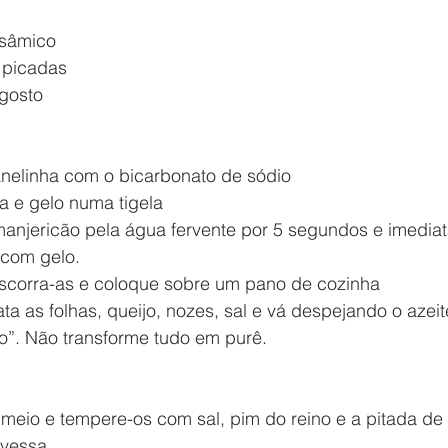
lsâmico
s picadas
 gosto
nelinha com o bicarbonato de sódio
a e gelo numa tigela
manjericão pela água fervente por 5 segundos e imedia
 com gelo.
scorra-as e coloque sobre um pano de cozinha
 as folhas, queijo, nozes, sal e vá despejando o azeite
o”. Não transforme tudo em purê.
 meio e tempere-os com sal, pim do reino e a pitada de
avessa