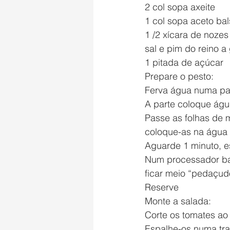
2 col sopa axeite
1 col sopa aceto ba
1 /2 xícara de noze
sal e pim do reino a
1 pitada de açúcar
Prepare o pesto:
Ferva água numa pa
A parte coloque águ
Passe as folhas de 
coloque-as na água
Aguarde 1 minuto, e
Num processador bata
ficar meio “pedaçud
Reserve
Monte a salada:
Corte os tomates ao
Espalhe-os numa tr