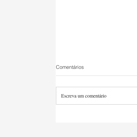
Comentários
Escreva um comentário
Saltimbocca a la Romana e
Tagliarine Queijo & Manteiga