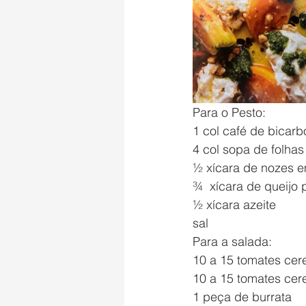
Para o Pesto:
1 col café de bicarb
4 col sopa de folha
½ xícara de nozes 
¾  xícara de queijo 
½ xícara azeite
sal
Para a salada:
10 a 15 tomates cer
10 a 15 tomates cer
1 peça de burrata