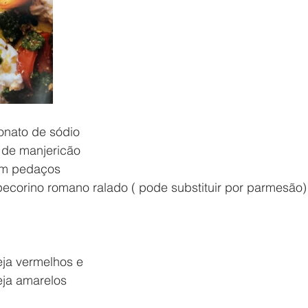
onato de sódio
s de manjericão
em pedaços
pecorino romano ralado ( pode substituir por parmesão)
eja vermelhos e 
eja amarelos