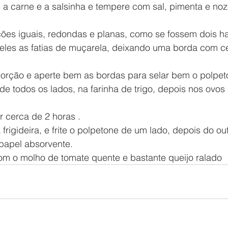
 a carne e a salsinha e tempere com sal, pimenta e no
ões iguais, redondas e planas, como se fossem dois h
les as fatias de muçarela, deixando uma borda com c
orção e aperte bem as bordas para selar bem o polpet
de todos os lados, na farinha de trigo, depois nos ovos 
r cerca de 2 horas .
rigideira, e frite o polpetone de um lado, depois do outr
 papel absorvente.
com o molho de tomate quente e bastante queijo ralado