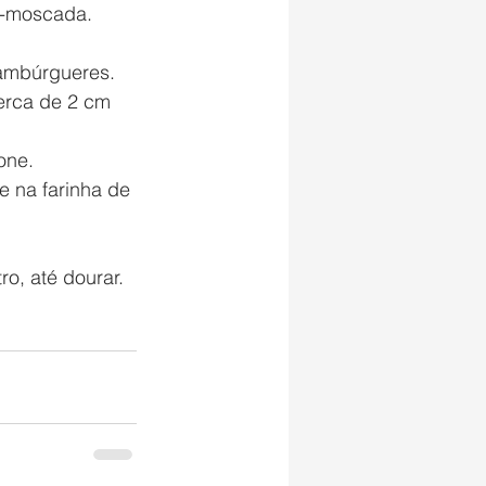
z-moscada. 
ambúrgueres. 
erca de 2 cm 
one.
e na farinha de 
o, até dourar. 