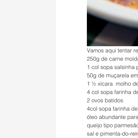
Vamos aqui tentar re
250g de carne moída
1 col sopa salsinha
50g de muçarela em 
1 ½ xícara  molho d
4 col sopa farinha de
2 ovos batidos
4col sopa farinha de
óleo abundante para 
queijo tipo parmesã
sal e pimenta-do-re