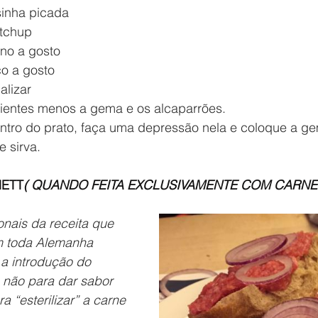
sinha picada 
etchup
ino a gosto
co a gosto
alizar
dientes menos a gema e os alcaparrões.
ntro do prato, faça uma depressão nela e coloque a gem
 sirva.
ETT
( QUANDO FEITA EXCLUSIVAMENTE COM CARNE
nais da receita que 
m toda Alemanha
 a introdução do 
 não para dar sabor 
a “esterilizar” a carne 