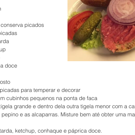
n
 conserva picados
picadas
arda 
hup
e
ca doce
gosto
e picadas para temperar e decorar
 em cubinhos pequenos na ponta de faca 
igela grande e dentro dela outra tigela menor com a c
o pepino e as alcaparras. Misture bem até obter uma ma
arda, ketchup, conhaque e páprica doce.