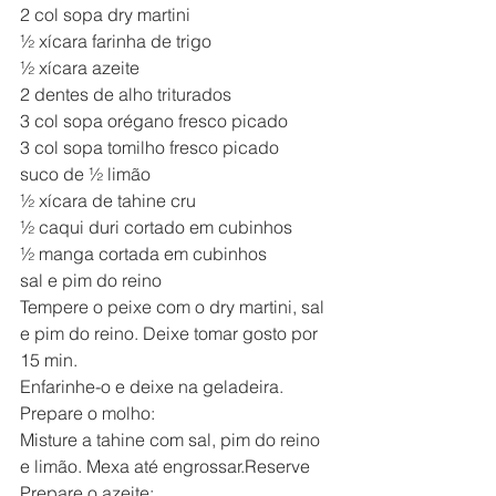
2 col sopa dry martini
½ xícara farinha de trigo
½ xícara azeite
2 dentes de alho triturados
3 col sopa orégano fresco picado
3 col sopa tomilho fresco picado
suco de ½ limão
½ xícara de tahine cru
½ caqui duri cortado em cubinhos
½ manga cortada em cubinhos
sal e pim do reino
Tempere o peixe com o dry martini, sal 
e pim do reino. Deixe tomar gosto por 
15 min.
Enfarinhe-o e deixe na geladeira.
Prepare o molho:
Misture a tahine com sal, pim do reino 
e limão. Mexa até engrossar.Reserve
Prepare o azeite: