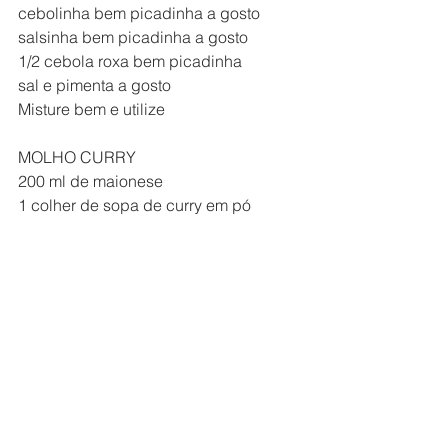
cebolinha bem picadinha a gosto
salsinha bem picadinha a gosto
1/2 cebola roxa bem picadinha
sal e pimenta a gosto
Misture bem e utilize
MOLHO CURRY
200 ml de maionese
1 colher de sopa de curry em pó
1 colher de sopa de creme de leite
1 banana ouro bem picada
sal e pimenta a gosto
Misture bem e utilize
MAIONESE VERDE
1/2 maço de salsinha picado
1 col chá de alho picado
1 col chá mostarda
1 ovo