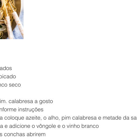
cados
picado
nco seco
pim. calabresa a gosto
nforme instruções
a coloque azeite, o alho, pim calabresa e metade da sa
a e adicione o vôngole e o vinho branco
as conchas abrirem