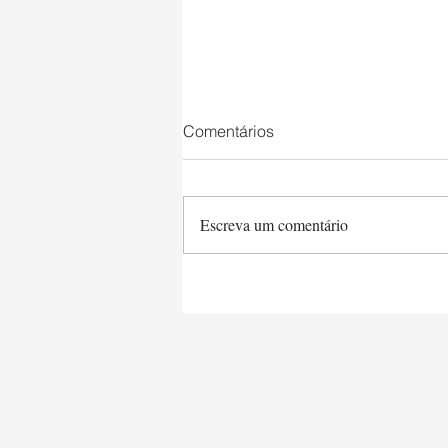
Comentários
Escreva um comentário
Saltimbocca a la Romana e
Tagliarine Queijo & Manteiga