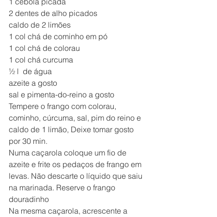
1 cebola picada
2 dentes de alho picados
caldo de 2 limões
1 col chá de cominho em pó
1 col chá de colorau
1 col chá curcuma
½ l  de água
azeite a gosto
sal e pimenta-do-reino a gosto
Tempere o frango com colorau, 
cominho, cúrcuma, sal, pim do reino e 
caldo de 1 limão, Deixe tomar gosto 
por 30 min.
Numa caçarola coloque um fio de 
azeite e frite os pedaços de frango em 
levas. Não descarte o líquido que saiu 
na marinada. Reserve o frango 
douradinho
Na mesma caçarola, acrescente a 