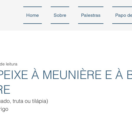
Home
Sobre
Palestras
Papo d
de leitura
 PEIXE À MEUNIÈRE E À 
RE
uado, truta ou tilápia)
rigo