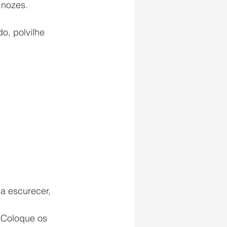
nozes. 
o, polvilhe 
 escurecer, 
 Coloque os 