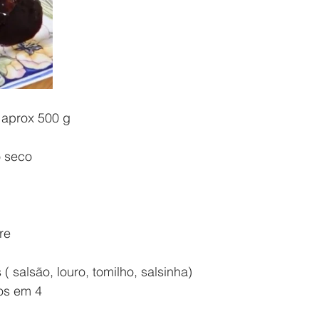
 aprox 500 g
o seco
re
( salsão, louro, tomilho, salsinha)
os em 4