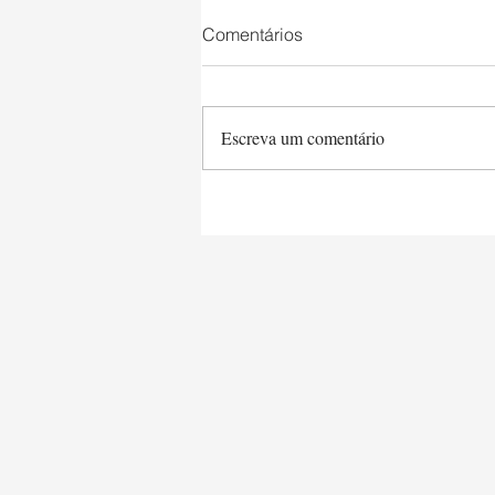
Comentários
Escreva um comentário
Saltimbocca a la Romana e
Tagliarine Queijo & Manteiga