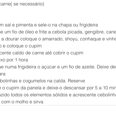
carne( se necessário)
 sal e pimenta e sele-o na chapa ou frigideira
 um fio de óleo e frite a cebola picada, gengibre, can
 dourar coloque o amarrado, shoyu, conhaque e vinho
o e coloque o cupim
cente caldo de carne até cobrir o cupim
xo por 1 hora
e numa frigideira o açúcar e um fio de azeite. Deixe der
ara 
bolinhas e cogumelos na calda. Reserve
e o cupim da panela e deixe-o descansar por 5 a 10 min
uzido todos os elementos sólidos e acrescente cebolin
a com o molho e sirva