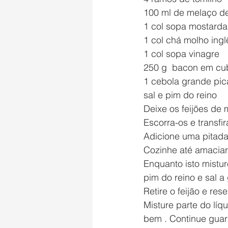
100 ml de melaço d
1 col sopa mostarda
1 col chá molho ingl
1 col sopa vinagre
250 g  bacon em cu
1 cebola grande pi
sal e pim do reino
Deixe os feijões de
Escorra-os e transfi
Adicione uma pitada
Cozinhe até amaciar
Enquanto isto mistu
pim do reino e sal a
Retire o feijão e res
Misture parte do líq
bem . Continue guar