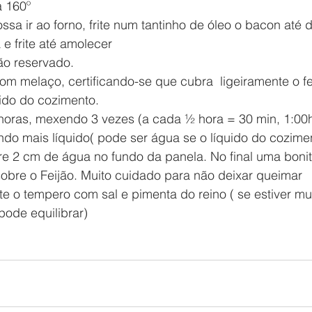
a 160º
a ir ao forno, frite num tantinho de óleo o bacon até d
e frite até amolecer
ão reservado.
om melaço, certificando-se que cubra  ligeiramente o fe
ido do cozimento.
horas, mexendo 3 vezes (a cada ½ hora = 30 min, 1:00h 
ndo mais líquido( pode ser água se o líquido do cozime
re 2 cm de água no fundo da panela. No final uma bonit
obre o Feijão. Muito cuidado para não deixar queimar
rte o tempero com sal e pimenta do reino ( se estiver m
pode equilibrar)