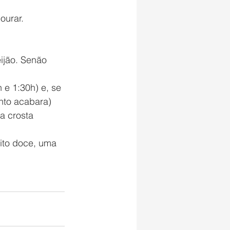
ourar. 
ijão. Senão 
e 1:30h) e, se 
nto acabara) 
a crosta 
uito doce, uma 