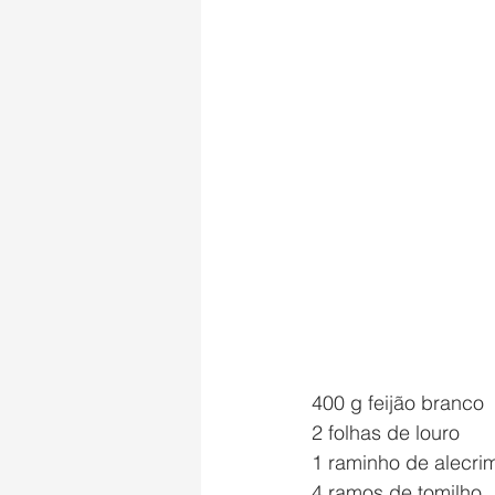
400 g feijão branco
2 folhas de louro
1 raminho de alecri
4 ramos de tomilho