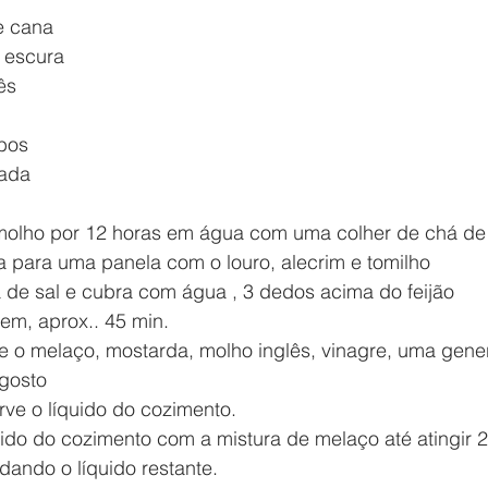
e cana
 escura
ês
bos
cada
 molho por 12 horas em água com uma colher de chá de 
ra para uma panela com o louro, alecrim e tomilho
 de sal e cubra com água , 3 dedos acima do feijão
em, aprox.. 45 min.
re o melaço, mostarda, molho inglês, vinagre, uma gene
 gosto
erve o líquido do cozimento.
uido do cozimento com a mistura de melaço até atingir 2
dando o líquido restante.