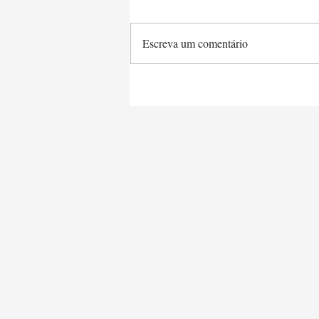
Escreva um comentário
Saltimbocca a la Romana e
Tagliarine Queijo & Manteiga