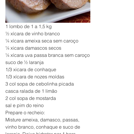
1 lombo de 1 a 1,5 kg
½ xícara de vinho branco
¼ xícara ameixa seca sem caroço
¼ xicara damascos secos
¼ xícara uva passa branca sem caroço
suco de ½ laranja
1/3 xicara de conhaque
1/3 xícara de nozes moídas
3 col sopa de cebolinha picada
casca ralada de 1 limão
2 col sopa de mostarda
sal e pim do reino
Prepare o recheio:
Misture ameixa, damasco, passas, 
vinho branco, conhaque e suco de 