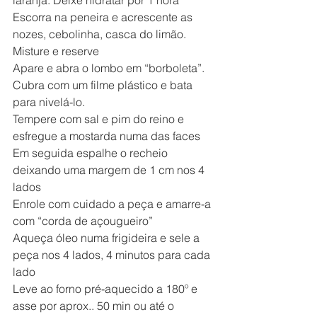
laranja. Deixe hidratar por 1 hora
Escorra na peneira e acrescente as 
nozes, cebolinha, casca do limão. 
Misture e reserve
Apare e abra o lombo em “borboleta”. 
Cubra com um filme plástico e bata 
para nivelá-lo.
Tempere com sal e pim do reino e 
esfregue a mostarda numa das faces
Em seguida espalhe o recheio 
deixando uma margem de 1 cm nos 4 
lados
Enrole com cuidado a peça e amarre-a 
com “corda de açougueiro”
Aqueça óleo numa frigideira e sele a 
peça nos 4 lados, 4 minutos para cada 
lado
Leve ao forno pré-aquecido a 180º e 
asse por aprox.. 50 min ou até o 