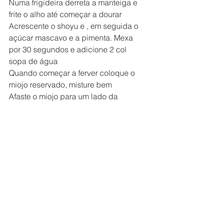
Numa frigideira derreta a manteiga e 
frite o alho até começar a dourar
Acrescente o shoyu e , em seguida o 
açúcar mascavo e a pimenta. Mexa 
por 30 segundos e adicione 2 col 
sopa de água
Quando começar a ferver coloque o 
miojo reservado, misture bem
Afaste o miojo para um lado da 
frigideira e quebre o ovo no espaço 
vazio, deixe fritar como se fosse fazer 
um omelete
Misture tudo, cubra generosamente 
com cebolinha picada