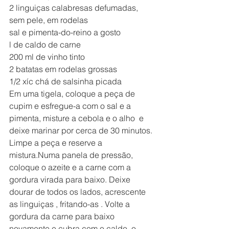
2 linguiças calabresas defumadas, 
sem pele, em rodelas
sal e pimenta-do-reino a gosto
l de caldo de carne
200 ml de vinho tinto
2 batatas em rodelas grossas
1/2 xíc chá de salsinha picada
Em uma tigela, coloque a peça de 
cupim e esfregue-a com o sal e a 
pimenta, misture a cebola e o alho  e 
deixe marinar por cerca de 30 minutos. 
Limpe a peça e reserve a 
mistura.Numa panela de pressão, 
coloque o azeite e a carne com a 
gordura virada para baixo. Deixe 
dourar de todos os lados, acrescente 
as linguiças , fritando-as . Volte a 
gordura da carne para baixo 
novamente e cubra com o caldo, o 