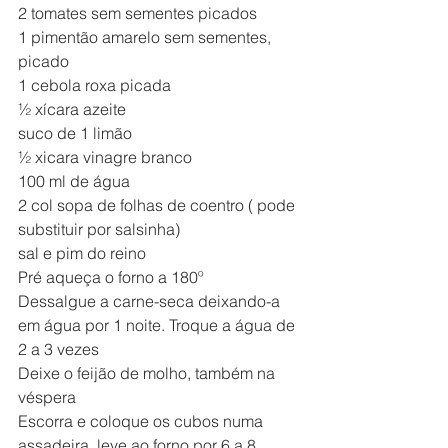
2 tomates sem sementes picados
1 pimentão amarelo sem sementes, 
picado
1 cebola roxa picada
½ xícara azeite
suco de 1 limão
½ xicara vinagre branco
100 ml de água
2 col sopa de folhas de coentro ( pode 
substituir por salsinha)
sal e pim do reino
Pré aqueça o forno a 180º
Dessalgue a carne-seca deixando-a 
em água por 1 noite. Troque a água de 
2 a 3 vezes
Deixe o feijão de molho, também na 
véspera
Escorra e coloque os cubos numa 
assadeira, leve ao forno por 6 a 8 